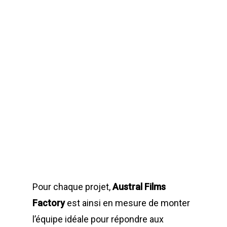
Goodies
Coulisses
Presse
Stéphanie Joannè
Contact
Copyright © 2021 Austra
Factory
Built with love by
Flair
Pour chaque projet,
Austral Films
Marketing Réunion
Factory
est ainsi en mesure de monter
Tous droits réservés
l’équipe idéale pour répondre aux