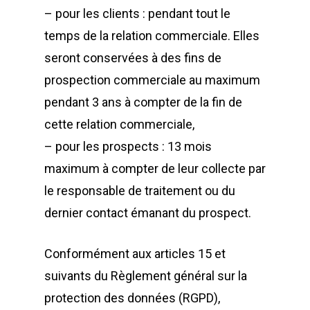
– pour les clients : pendant tout le
Corporate institut
temps de la relation commerciale. Elles
Captation
seront conservées à des fins de
Vidéomulticam
prospection commerciale au maximum
pendant 3 ans à compter de la fin de
Goodies
cette relation commerciale,
Coulisses
– pour les prospects : 13 mois
maximum à compter de leur collecte par
Presse
le responsable de traitement ou du
Stéphanie Joannè
dernier contact émanant du prospect.
Contact
Conformément aux articles 15 et
suivants du Règlement général sur la
Copyright © 2021 Austra
protection des données (RGPD),