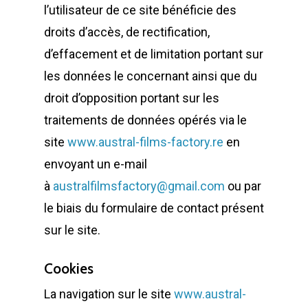
Factory
l’utilisateur de ce site bénéficie des
Built with love by
Flair
droits d’accès, de rectification,
Marketing Réunion
d’effacement et de limitation portant sur
Tous droits réservés
les données le concernant ainsi que du
droit d’opposition portant sur les
traitements de données opérés via le
site
www.austral-films-factory.re
en
envoyant un e-mail
à
australfilmsfactory@gmail.com
ou par
le biais du formulaire de contact présent
sur le site.
Cookies
La navigation sur le site
www.austral-