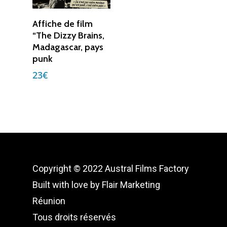
Corporate institut
Ajouter Au
Affiche de film
Panier
“The Dizzy Brains,
Captation
Madagascar, pays
Vidéomulticam
punk
23
€
Goodies
Coulisses
Presse
Stéphanie Joannè
Copyright © 2022 Austral Films Factory
Contact
Built with love by
Flair Marketing
Réunion
Copyright © 2021 Austra
Tous droits réservés