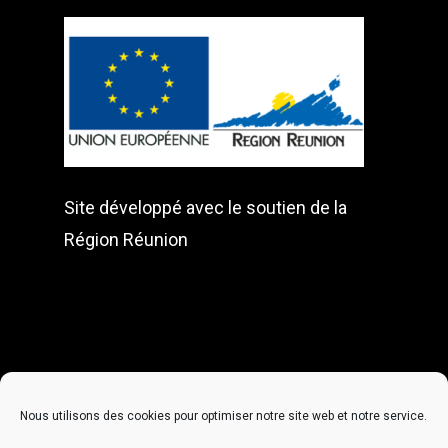
Factory
Built with love by
Flair
Marketing Réunion
Tous droits réservés
Site développé avec le soutien de la
Région Réunion
Nous contacter
:
Nous utilisons des cookies pour optimiser notre site web et notre service.
contact@australfilmsfactory.re